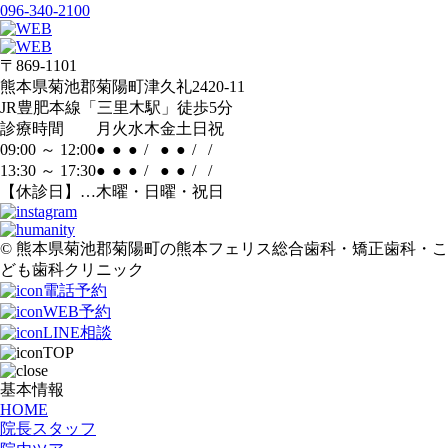
096-340-2100
〒869-1101
熊本県菊池郡菊陽町津久礼2420-11
JR豊肥本線「三里木駅」徒歩5分
診療時間
月
火
水
木
金
土
日
祝
09:00 ～ 12:00
●
●
●
/
●
●
/
/
13:30 ～ 17:30
●
●
●
/
●
●
/
/
【休診日】…木曜・日曜・祝日
© 熊本県菊池郡菊陽町の熊本フェリス総合歯科・矯正歯科・こ
ども歯科クリニック
電話予約
WEB予約
LINE相談
TOP
基本情報
HOME
院長スタッフ