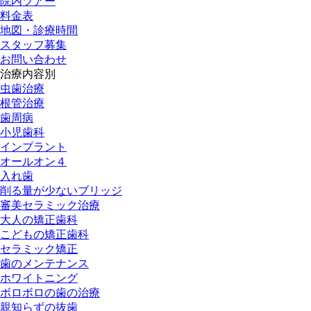
院内ツアー
料金表
地図・診療時間
スタッフ募集
お問い合わせ
治療内容別
虫歯治療
根管治療
歯周病
小児歯科
インプラント
オールオン４
入れ歯
削る量が少ないブリッジ
審美セラミック治療
大人の矯正歯科
こどもの矯正歯科
セラミック矯正
歯のメンテナンス
ホワイトニング
ボロボロの歯の治療
親知らずの抜歯