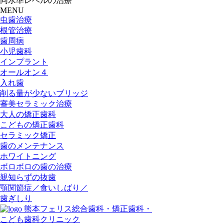
同水準レベルの治療
MENU
虫歯治療
根管治療
歯周病
小児歯科
インプラント
オールオン４
入れ歯
削る量が少ないブリッジ
審美セラミック治療
大人の矯正歯科
こどもの矯正歯科
セラミック矯正
歯のメンテナンス
ホワイトニング
ボロボロの歯の治療
親知らずの抜歯
顎関節症／食いしばり／
歯ぎしり
熊本フェリス総合歯科・矯正歯科・
こども歯科クリニック