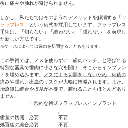
後に痛みや腫れが避けられません。
しかし、私たちではそのようなデメリットを解消する「
フ
ラップレス
」という術式を採用しています。フラップレス
手術は、「
切らない
」「
縫わない
」「
腫れない
」を実現し
た新しい方法です。
※ケースによっては歯肉を切開することもあります。
この手術では、メスを使わずに「歯肉パンチ」と呼ばれる
特別な器具で歯肉に小さな穴を開け、そこからインプラン
トを埋め込みます。
メスによる切開をしないため、術後の
痛みや腫れ、出血のリスクが大幅に軽減
されます。また、
治療後に縫合や抜糸が不要で、腫れることもほとんどあり
ません
。
一般的な術式
フラップレスインプラント
歯茎の切開
必要
不要
処置後の縫合
必要
不要