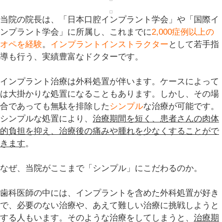
当院の院長は、「
日本口腔インプラント学会
」や「
国際イ
ンプラント学会
」に所属し、これまでに
2,000症例以上の
オペを経験
。
インプラントインストラクター
として若手指
導も行う、実績豊富なドクターです。
インプラント治療は外科処置が伴います。ケースによって
は大掛かりな処置になることもあります。しかし、その場
合であっても無駄を排除した
シンプル
な治療が可能です。
シンプルな処置により、
治療期間を短く、患者さんの肉体
的負担を抑え、治療後の痛みや腫れを少なくすることがで
きます
。
なぜ、当院がここまで「シンプル」にこだわるのか。
歯科医師の中には、インプラントを含めた外科処置が好き
で、必要のない治療や、あえて難しい治療に挑戦しようと
する人もいます。そのような治療をしてしまうと、
治療期