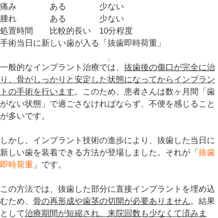
痛み
ある
少ない
腫れ
ある
少ない
処置時間
比較的長い
10分程度
手術当日に新しい歯が入る「抜歯即時荷重」
一般的なインプラント治療では、
抜歯後の傷口が完全に治
り、骨がしっかりと安定した状態になってからインプラン
トの手術を行います
。このため、患者さんは
数ヶ月間
「
歯
がない状態
」で過ごさなければならず、不便を感じること
が多いです。
しかし、インプラント技術の進歩により、抜歯した当日に
新しい歯を装着できる方法が登場しました。それが「
抜歯
即時荷重
」です。
この方法では、抜歯した部分に直接インプラントを埋め込
むため、
骨の再形成や歯茎の切開が必要ありません
。結果
として
治療期間が短縮され、来院回数も少なくて済みま