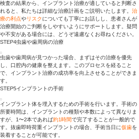
検査の結果から、インプラント治療が適していると判断さ
れると、私たちは詳細な治療計画をご説明いたします。
治
療の利点
や
リスク
についても丁寧にお話しし、患者さんが
治療開始のご判断をしやすいようにサポートします。疑問
や不安がある場合には、どうぞ遠慮なくお尋ねください。
STEP4
虫歯や歯周病の治療
虫歯や歯周病が見つかった場合、まずはその治療を優先
し、口腔内の健康を整えます。このプロセスを経ること
で、インプラント治療の成功率を向上させることができま
す。
STEP5
インプラントの手術
インプラント体を埋入するための手術を行います。手術の
所要時間は、インプラントの種類や本数によって異なりま
すが、1〜2本であれば
約1時間
で完了することが一般的で
す。抜歯即時荷重インプラントの場合、手術当日に
仮歯
を
装着することが可能です。