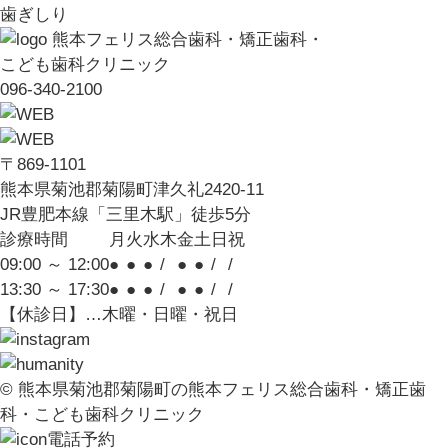
歯ぎしり
熊本フェリス総合歯科・矯正歯科・
こども歯科クリニック
096-340-2100
〒869-1101
熊本県菊池郡菊陽町津久礼2420-11
JR豊肥本線「三里木駅」徒歩5分
診療時間
月
火
水
木
金
土
日
祝
09:00 ～ 12:00
●
●
●
/
●
●
/
/
13:30 ～ 17:30
●
●
●
/
●
●
/
/
【休診日】…木曜・日曜・祝日
© 熊本県菊池郡菊陽町の熊本フェリス総合歯科・矯正歯
科・こども歯科クリニック
電話予約