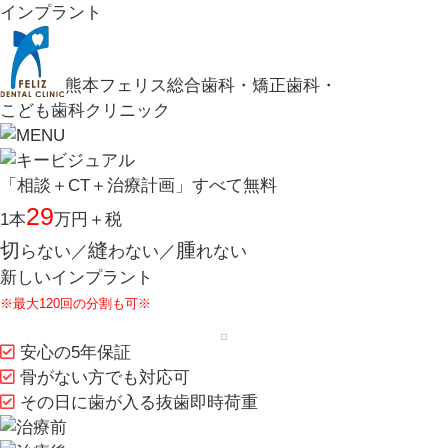
インプラント
熊本フェリス総合歯科・矯正歯科・
こども歯科クリニック
「相談＋CT＋治療計画」すべて無料
29
1本
万円＋税
切
縫
腫
らない／
わない／
れない
新しいインプラント
※最大120回の分割も可※
安心の5年保証
骨がない方でも対応可
その日に歯が入る抜歯即時荷重