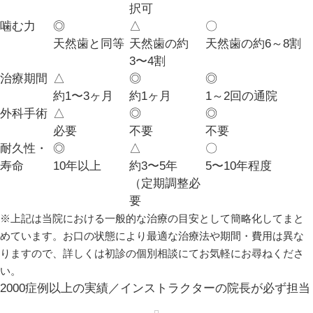
択可
噛む力
◎
△
〇
天然歯と同等
天然歯の約
天然歯の約6～8割
3〜4割
治療期間
△
◎
◎
約1〜3ヶ月
約1ヶ月
1～2回の通院
外科手術
△
◎
◎
必要
不要
不要
耐久性・
◎
△
〇
寿命
10年以上
約3〜5年
5〜10年程度
（定期調整必
要
※上記は当院における一般的な治療の目安として簡略化してまと
めています。お口の状態により最適な治療法や期間・費用は異な
りますので、詳しくは初診の個別相談にてお気軽にお尋ねくださ
い。
2000症例以上の実績／インストラクターの院長が必ず担当