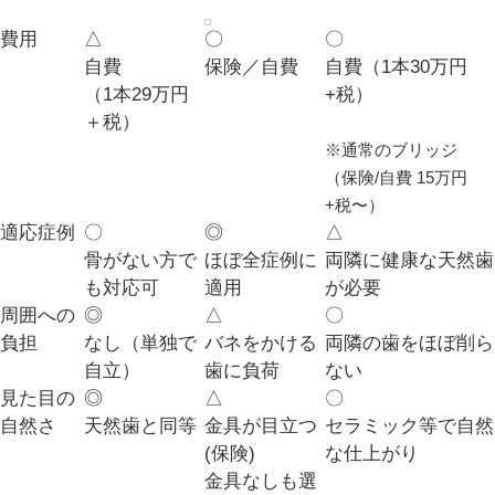
費用
△
〇
〇
自費
保険／自費
自費（1本30万円
（1本29万円
+税）
＋税）
※通常のブリッジ
（保険/自費 15万円
+税〜）
適応症例
〇
◎
△
骨がない方で
ほぼ全症例に
両隣に健康な天然歯
も対応可
適用
が必要
周囲への
◎
△
〇
負担
なし（単独で
バネをかける
両隣の歯をほぼ削ら
自立）
歯に負荷
ない
見た目の
◎
△
〇
自然さ
天然歯と同等
金具が目立つ
セラミック等で自然
(保険)
な仕上がり
金具なしも選